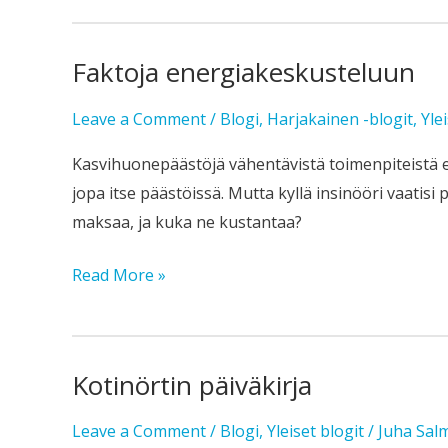
Faktoja energiakeskusteluun
Faktoja
energiakeskusteluun
Leave a Comment
/
Blogi
,
Harjakainen -blogit
,
Yle
Kasvihuonepäästöjä vähentävistä toimenpiteistä es
jopa itse päästöissä. Mutta kyllä insinööri vaatisi
maksaa, ja kuka ne kustantaa?
Read More »
Kotinörtin päiväkirja
Kotinörtin
päiväkirja
Leave a Comment
/
Blogi
,
Yleiset blogit
/
Juha Sal