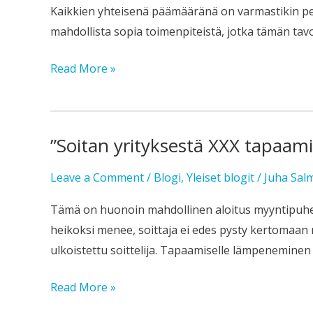
insinööritiedettä
Kaikkien yhteisenä päämääränä on varmastikin pela
mahdollista sopia toimenpiteistä, jotka tämän ta
Read More »
”Soitan yrityksestä XXX tapaamis
”Soitan
yrityksestä
Leave a Comment
/
Blogi
,
Yleiset blogit
/
Juha Sal
XXX
tapaamisasialla.
Tämä on huonoin mahdollinen aloitus myyntipuhelul
Oletteko
heikoksi menee, soittaja ei edes pysty kertomaan m
kalenterinne
ulkoistettu soittelija. Tapaamiselle lämpeneminen 
lähettyvillä?”
Read More »