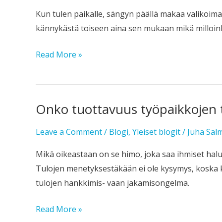
Kun tulen paikalle, sängyn päällä makaa valikoima 
kännykästä toiseen aina sen mukaan mikä milloin
Read More »
Onko tuottavuus työpaikkojen t
Onko
tuottavuus
Leave a Comment
/
Blogi
,
Yleiset blogit
/
Juha Sal
työpaikkojen
tuhoaja
Mikä oikeastaan on se himo, joka saa ihmiset hal
vai
Tulojen menetyksestäkään ei ole kysymys, koska k
pelastaja?
tulojen hankkimis- vaan jakamisongelma.
Read More »