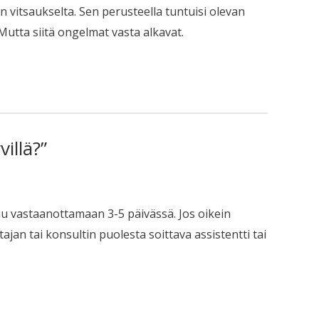
 vitsaukselta. Sen perusteella tuntuisi olevan
utta siitä ongelmat vasta alkavat.
illä?”
uu vastaanottamaan 3-5 päivässä. Jos oikein
jan tai konsultin puolesta soittava assistentti tai