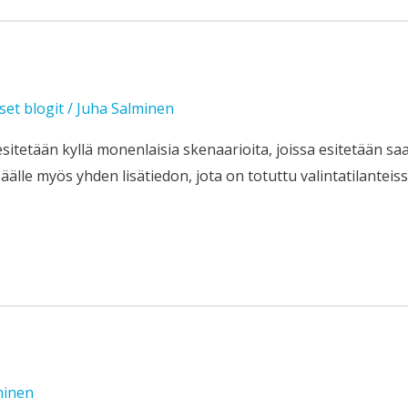
iset blogit
/
Juha Salminen
itetään kyllä monenlaisia skenaarioita, joissa esitetään sa
 päälle myös yhden lisätiedon, jota on totuttu valintatilante
minen