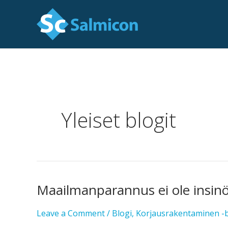
Skip
to
content
Yleiset blogit
Maailmanparannus ei ole insinö
Maailmanparannus
ei
Leave a Comment
/
Blogi
,
Korjausrakentaminen -b
ole