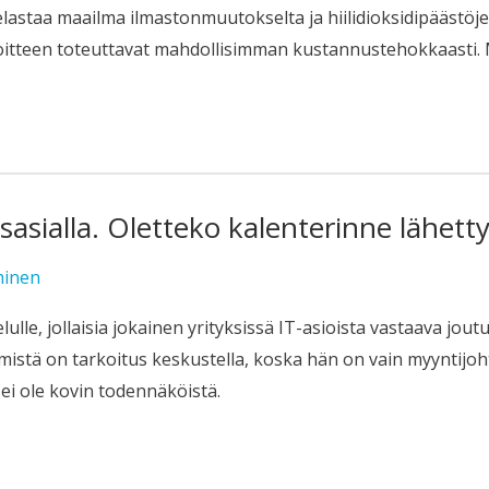
staa maailma ilmastonmuutokselta ja hiilidioksidipäästöjen
voitteen toteuttavat mahdollisimman kustannustehokkaasti. M
asialla. Oletteko kalenterinne lähettyv
minen
le, jollaisia jokainen yrityksissä IT-asioista vastaava jout
istä on tarkoitus keskustella, koska hän on vain myyntijohta
ei ole kovin todennäköistä.