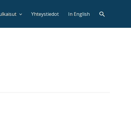
Search
ulkaisut
Yhteystiedot
In English