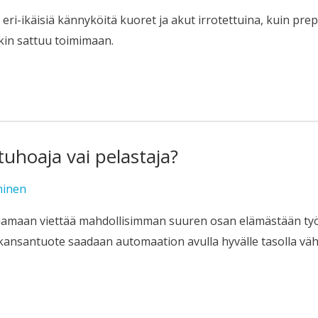
eri-ikäisiä kännyköitä kuoret ja akut irrotettuina, kuin pre
kin sattuu toimimaan.
uhoaja vai pelastaja?
minen
uamaan viettää mahdollisimman suuren osan elämästään työpa
ansantuote saadaan automaation avulla hyvälle tasolla vähe