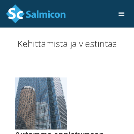
Skip
Mai
to
Men
content
Kehittämistä ja viestintää