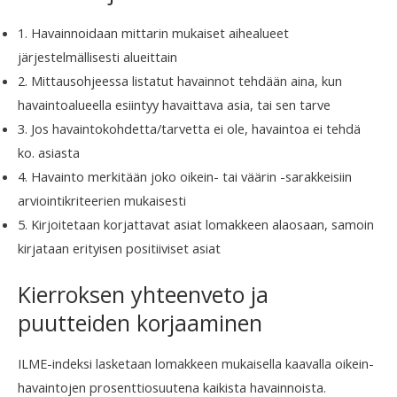
1. Havainnoidaan mittarin mukaiset aihealueet
järjestelmällisesti alueittain
2. Mittausohjeessa listatut havainnot tehdään aina, kun
havaintoalueella esiintyy havaittava asia, tai sen tarve
3. Jos havaintokohdetta/tarvetta ei ole, havaintoa ei tehdä
ko. asiasta
4. Havainto merkitään joko oikein- tai väärin -sarakkeisiin
arviointikriteerien mukaisesti
5. Kirjoitetaan korjattavat asiat lomakkeen alaosaan, samoin
kirjataan erityisen positiiviset asiat
Kierroksen yhteenveto ja
puutteiden korjaaminen
ILME-indeksi lasketaan lomakkeen mukaisella kaavalla oikein-
havaintojen prosenttiosuutena kaikista havainnoista.