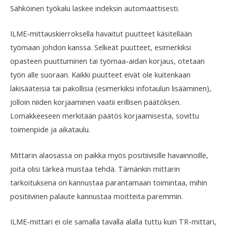
Sähköinen työkalu laskee indeksin automaattisesti.
ILME-mittauskierroksella havaitut puutteet käsitellään
työmaan johdon kanssa. Selkeät puutteet, esimerkiksi
opasteen puuttuminen tai työmaa-aidan korjaus, otetaan
työn alle suoraan. Kaikki puutteet eivät ole kuitenkaan
lakisääteisiä tai pakollisia (esimerkiksi infotaulun lisääminen),
jolloin niiden korjaaminen vaatii erillisen päätöksen.
Lomakkeeseen merkitään päätös korjaamisesta, sovittu
toimenpide ja aikataulu.
Mittarin alaosassa on paikka myös positiivisille havainnoille,
joita olisi tärkeä muistaa tehdä. Tämänkin mittarin
tarkoituksena on kannustaa parantamaan toimintaa, mihin
positiivinen palaute kannustaa moitteita paremmin.
ILME-mittari ei ole samalla tavalla alalla tuttu kuin TR-mittari,