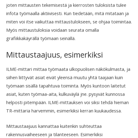
joten mittausten tekemisestä ja kierrosten tuloksista tulee
infota työmaalla aktiivisesti. Kun tiedetään, mitä mitataan ja
miten voi itse vaikuttaa mittaustulokseen, se ohjaa toimintaa.
Myös mittaustuloksia voidaan seurata omalla
grafiikkakäyrällä työmaan seinällä.
Mittaustaajuus, esimerkiksi
ILME-mittari mittaa työmaata ulkopuolisen näkökulmasta, ja
siihen liittyvät asiat eivät yleensä muutu yhtä taajaan kuin
työmaan sisällä tapahtuva toiminta. Myös kuntoon laitetut
asiat, kuten työmaa-aita, kulkuväylä jne. pysyvät kunnossa
helposti pitempään. ILME-mittauksen voi siksi tehdä hieman
TR-mittaria harvemmin, esimerkiksi kerran kuukaudessa.
Mittaustaajuus kannattaa kuitenkin suhteuttaa
rakennusvaiheeseen ja tilanteeseen. Esimerkiksi