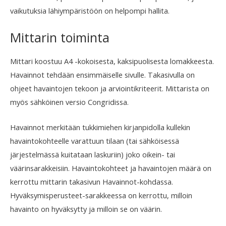
vaikutuksia lähiympäristöön on helpompi hallita.
Mittarin toiminta
Mittari koostuu A4 -kokoisesta, kaksipuolisesta lomakkeesta.
Havainnot tehdään ensimmäiselle sivulle. Takasivulla on
ohjeet havaintojen tekoon ja arviointikriteerit. Mittarista on
myös sähköinen versio Congridissa.
Havainnot merkitään tukkimiehen kirjanpidolla kullekin
havaintokohteelle varattuun tilaan (tai sähköisessä
järjestelmässä kuitataan laskuriin) joko oikein- tai
väärinsarakkeisiin. Havaintokohteet ja havaintojen määrä on
kerrottu mittarin takasivun Havainnot-kohdassa.
Hyväksymisperusteet-sarakkeessa on kerrottu, milloin
havainto on hyväksytty ja milloin se on väärin.