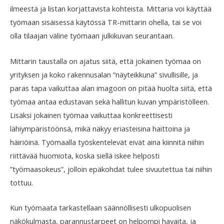
ilmeestä ja listan korjattavista kohteista. Mittaria voi käyttää
työmaan sisäisessä käytössä TR-mittarin ohella, tai se voi
olla tilaajan väline työmaan julkikuvan seurantaan.
Mittarin taustalla on ajatus siitä, että jokainen työmaa on
yrityksen ja koko rakennusalan ”näyteikkuna” sivullisille, ja
paras tapa vaikuttaa alan imagoon on pitää huolta siitä, että
työmaa antaa edustavan sekä hallitun kuvan ympäristölleen.
Lisäksi jokainen työmaa vaikuttaa konkreettisesti
lähiympäristöönsä, mikä näkyy eriasteisina haittoina ja
häiriöinä. Työmaalla työskentelevät eivät aina kiinnitä niihin
riittävää huomiota, koska siellä iskee helposti
”työmaasokeus”, jolloin epäkohdat tulee sivuutettua tai niihin
tottuu.
Kun työmaata tarkastellaan säännöllisesti ulkopuolisen
näkökulmasta, parannustarpeet on helpompi havaita, ja