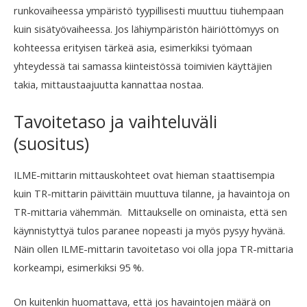
runkovaiheessa ympäristö tyypillisesti muuttuu tiuhempaan
kuin sisätyövaiheessa. Jos lähiympäristön häiriöttömyys on
kohteessa erityisen tärkeä asia, esimerkiksi työmaan
yhteydessä tai samassa kiinteistössä toimivien käyttäjien
takia, mittaustaajuutta kannattaa nostaa.
Tavoitetaso ja vaihteluväli
(suositus)
ILME-mittarin mittauskohteet ovat hieman staattisempia
kuin TR-mittarin päivittäin muuttuva tilanne, ja havaintoja on
TR-mittaria vähemmän. Mittaukselle on ominaista, että sen
käynnistyttyä tulos paranee nopeasti ja myös pysyy hyvänä.
Näin ollen ILME-mittarin tavoitetaso voi olla jopa TR-mittaria
korkeampi, esimerkiksi 95 %.
On kuitenkin huomattava, että jos havaintojen määrä on