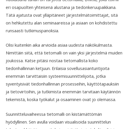
eri osapuolten yhteisenä alustana ja tiedonkeruupaikkana.
Tätä ajatusta ovat ylläpitäneet järjestelmätoimittajat, sitä
on hehkutettu alan seminaareissa ja asiaan on kohdistettu
runsaasti tutkimuspanoksia.
Olisi kuitenkin aika arvioida asiaa uudesta näkökulmasta.
Nimittäin siitä, että tietomalli on vain yksi järjestelmä muiden
joukossa. Katse pitäisi nostaa tietomallista koko
tiedonhallinnan ketjuun. Erilaisia sovellusasiantuntijoita
enemmän tarvittaisiin systeemisuunnittelijoita, jotka
syventyisivät tiedonhallinnan prosesseihin, käyttötapauksiin
ja tietovirtoihin, ja tutkimista enemmän tarvitaan käytännön
tekemistä, koska työkalut ja osaaminen ovat jo olemassa.
Suunnitteluvaiheessa tietomalli on kiistämättömän
hyödyllinen. Sen avulla voidaan visualisoida suunnittelun