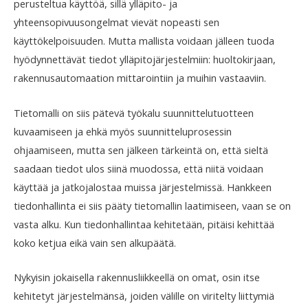
perusteltua käyttöä, sillä ylläpito- ja
yhteensopivuusongelmat vievät nopeasti sen
käyttökelpoisuuden. Mutta mallista voidaan jälleen tuoda
hyödynnettävät tiedot ylläpitojärjestelmiin: huoltokirjaan,
rakennusautomaation mittarointiin ja muihin vastaaviin.
Tietomalli on siis pätevä työkalu suunnittelutuotteen
kuvaamiseen ja ehkä myös suunnitteluprosessin
ohjaamiseen, mutta sen jälkeen tärkeintä on, että sieltä
saadaan tiedot ulos siinä muodossa, että niitä voidaan
käyttää ja jatkojalostaa muissa järjestelmissä. Hankkeen
tiedonhallinta ei siis pääty tietomallin laatimiseen, vaan se on
vasta alku. Kun tiedonhallintaa kehitetään, pitäisi kehittää
koko ketjua eikä vain sen alkupäätä.
Nykyisin jokaisella rakennusliikkeellä on omat, osin itse
kehitetyt järjestelmänsä, joiden välille on viritelty liittymiä