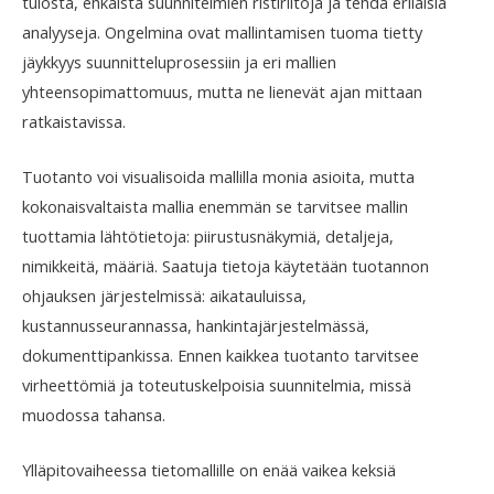
tulosta, ehkäistä suunnitelmien ristiriitoja ja tehdä erilaisia
analyyseja. Ongelmina ovat mallintamisen tuoma tietty
jäykkyys suunnitteluprosessiin ja eri mallien
yhteensopimattomuus, mutta ne lienevät ajan mittaan
ratkaistavissa.
Tuotanto voi visualisoida mallilla monia asioita, mutta
kokonaisvaltaista mallia enemmän se tarvitsee mallin
tuottamia lähtötietoja: piirustusnäkymiä, detaljeja,
nimikkeitä, määriä. Saatuja tietoja käytetään tuotannon
ohjauksen järjestelmissä: aikatauluissa,
kustannusseurannassa, hankintajärjestelmässä,
dokumenttipankissa. Ennen kaikkea tuotanto tarvitsee
virheettömiä ja toteutuskelpoisia suunnitelmia, missä
muodossa tahansa.
Ylläpitovaiheessa tietomallille on enää vaikea keksiä