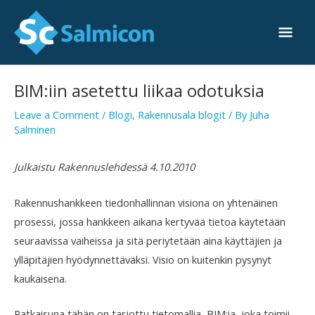
Skip
Mai
to
Men
content
Post
BIM:iin asetettu liikaa odotuksia
navigation
Leave a Comment
/
Blogi
,
Rakennusala blogit
/ By
Juha
Salminen
Julkaistu Rakennuslehdessä 4.10.2010
Rakennushankkeen tiedonhallinnan visiona on yhtenäinen
prosessi, jossa hankkeen aikana kertyvää tietoa käytetään
seuraavissa vaiheissa ja sitä periytetään aina käyttäjien ja
ylläpitäjien hyödynnettäväksi. Visio on kuitenkin pysynyt
kaukaisena.
Ratkaisuna tähän on tarjottu tietomallia, BIM:ia, joka toimii