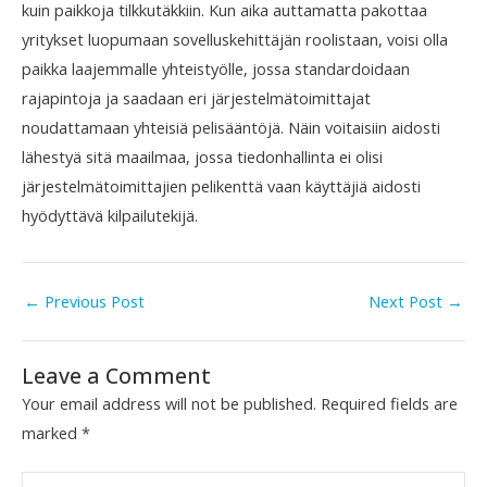
kuin paikkoja tilkkutäkkiin. Kun aika auttamatta pakottaa
yritykset luopumaan sovelluskehittäjän roolistaan, voisi olla
paikka laajemmalle yhteistyölle, jossa standardoidaan
rajapintoja ja saadaan eri järjestelmätoimittajat
noudattamaan yhteisiä pelisääntöjä. Näin voitaisiin aidosti
lähestyä sitä maailmaa, jossa tiedonhallinta ei olisi
järjestelmätoimittajien pelikenttä vaan käyttäjiä aidosti
hyödyttävä kilpailutekijä.
←
Previous Post
Next Post
→
Leave a Comment
Your email address will not be published.
Required fields are
marked
*
Type