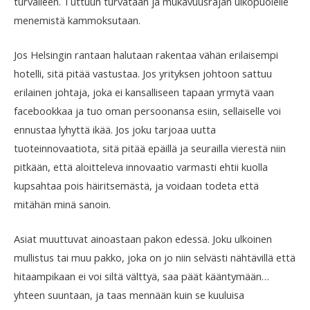
turvalleen. Tuttuun turvataan ja mukavuusrajan ulkopuolelle
menemistä kammoksutaan.
Jos Helsingin rantaan halutaan rakentaa vähän erilaisempi
hotelli, sitä pitää vastustaa. Jos yrityksen johtoon sattuu
erilainen johtaja, joka ei kansalliseen tapaan yrmytä vaan
facebookkaa ja tuo oman persoonansa esiin, sellaiselle voi
ennustaa lyhyttä ikää. Jos joku tarjoaa uutta
tuoteinnovaatiota, sitä pitää epäillä ja seurailla vierestä niin
pitkään, että aloitteleva innovaatio varmasti ehtii kuolla
kupsahtaa pois häiritsemästä, ja voidaan todeta että
mitähän minä sanoin.
Asiat muuttuvat ainoastaan pakon edessä. Joku ulkoinen
mullistus tai muu pakko, joka on jo niin selvästi nähtävillä että
hitaampikaan ei voi siltä välttyä, saa päät kääntymään…
yhteen suuntaan, ja taas mennään kuin se kuuluisa