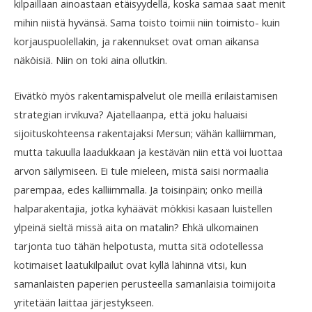
kilpaillaan ainoastaan etäisyydellä, koska samaa saat menit
mihin niistä hyvänsä. Sama toisto toimii niin toimisto- kuin
korjauspuolellakin, ja rakennukset ovat oman aikansa
näköisiä. Niin on toki aina ollutkin.
Eivätkö myös rakentamispalvelut ole meillä erilaistamisen
strategian irvikuva? Ajatellaanpa, että joku haluaisi
sijoituskohteensa rakentajaksi Mersun; vähän kalliimman,
mutta takuulla laadukkaan ja kestävän niin että voi luottaa
arvon säilymiseen. Ei tule mieleen, mistä saisi normaalia
parempaa, edes kalliimmalla. Ja toisinpäin; onko meillä
halparakentajia, jotka kyhäävät mökkisi kasaan luistellen
ylpeinä sieltä missä aita on matalin? Ehkä ulkomainen
tarjonta tuo tähän helpotusta, mutta sitä odotellessa
kotimaiset laatukilpailut ovat kyllä lähinnä vitsi, kun
samanlaisten paperien perusteella samanlaisia toimijoita
yritetään laittaa järjestykseen.