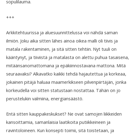
sopulilauma.
+++
Arkkitehtuurissa ja aluesuunnittelussa voi nähdä saman
ilmiön. Joku aika sitten lähes ainoa oikea malli oli tiivis ja
matala rakentaminen, ja sitä sitten tehtiin. Nyt tuuli on
kääntynyt, ja tiiviistä ja matalasta on alettu puhua tasaisena,
mitäänsanomattomana ja epäkiinnostavana mattona. Mitä
seuraavaksi? Alkavatko kaikki tehdä hajautettua ja korkeaa,
jokainen pitäjä haluaa maamerkikseen pilvenpiirtäjän, jonka
korkeudella voi sitten statustaan nostattaa. Tähän on jo
perustelukin valmiina, energiansäästö.
Entä sitten kauppakeskukset? Ne ovat samojen liikkeiden
kansoittamia, samanlaisia laatikoita putiikkeineen ja
ravintoloineen. Kun konsepti toimii, sitä toistetaan, ja