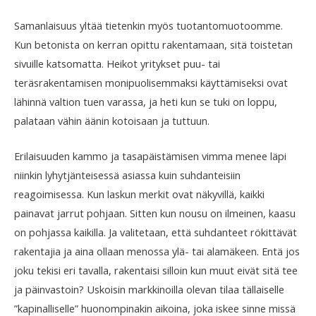
Samanlaisuus yltää tietenkin myös tuotantomuotoomme.
Kun betonista on kerran opittu rakentamaan, sitä toistetan
sivuille katsomatta. Heikot yritykset puu- tai
teräsrakentamisen monipuolisemmaksi käyttämiseksi ovat
lähinnä valtion tuen varassa, ja heti kun se tuki on loppu,
palataan vähin äänin kotoisaan ja tuttuun.
Erilaisuuden kammo ja tasapäistämisen vimma menee läpi
niinkin lyhytjänteisessä asiassa kuin suhdanteisiin
reagoimisessa. Kun laskun merkit ovat näkyvillä, kaikki
painavat jarrut pohjaan. Sitten kun nousu on ilmeinen, kaasu
on pohjassa kaikilla. Ja valitetaan, että suhdanteet rökittävät
rakentajia ja aina ollaan menossa ylä- tai alamäkeen. Entä jos
joku tekisi eri tavalla, rakentaisi silloin kun muut eivät sitä tee
ja päinvastoin? Uskoisin markkinoilla olevan tilaa tällaiselle
”kapinalliselle” huonompinakin aikoina, joka iskee sinne missä