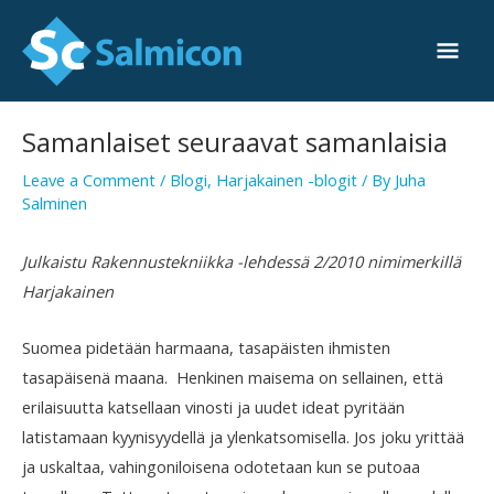
Skip
Mai
to
Men
content
Post
Samanlaiset seuraavat samanlaisia
navigation
Leave a Comment
/
Blogi
,
Harjakainen -blogit
/ By
Juha
Salminen
Julkaistu Rakennustekniikka -lehdessä 2/2010 nimimerkillä
Harjakainen
Suomea pidetään harmaana, tasapäisten ihmisten
tasapäisenä maana. Henkinen maisema on sellainen, että
erilaisuutta katsellaan vinosti ja uudet ideat pyritään
latistamaan kyynisyydellä ja ylenkatsomisella. Jos joku yrittää
ja uskaltaa, vahingoniloisena odotetaan kun se putoaa