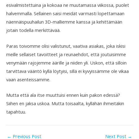
esivalmistettuina ja kokoaa ne muutamassa viikossa, puolet
halvemmalla. Sellainen saisi meidät varmasti lopettamaan
näennäispuuhailun 3D-malliemme kanssa ja kehittämään
jotain todella merkittävää.
Paras toivomme olisi valistunut, vaativa asiakas, joka iskisi
meille sellaiset tavoitteet ja reunaehdot, että joutuisimme
venymään rajojemme äärille ja niiden yli. Uskon, että silloin
tarvittava vääntö kyllä löytyisi, sillä ei kyvyissämme ole vikaa
vaan asenteissamme.
Mutta että ala itse muuttuisi ennen kuin pakon edessä?
Siihen en jaksa uskoa. Mutta toisaalta, kyllähän ihmeitäkin
tapahtuu.
←
Previous Post
Next Post
→