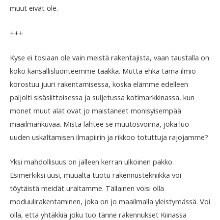
muut eivät ole.
+++
Kyse ei tosiaan ole vain meistä rakentajista, vaan taustalla on
koko kansallisluonteemme taakka. Mutta ehkä tämä ilmiö
korostuu juuri rakentamisessa, koska elämme edelleen
paljolti sisäsiittoisessa ja suljetussa kotimarkkinassa, kun
monet muut alat ovat jo maistaneet monisyisempää
maailmankuvaa. Mistä lähtee se muutosvoima, joka luo
uuden uskaltamisen ilmapiirin ja rikkoo totuttuja rajojamme?
Yksi mahdollisuus on jälleen kerran ulkoinen pakko.
Esimerkiksi uusi, muualta tuotu rakennustekniikka voi
töytäistä meidät uraltamme. Tällainen voisi olla
moduulirakentaminen, joka on jo maailmalla yleistymässä. Voi
olla, että yhtäkkiä joku tuo tänne rakennukset Kiinassa